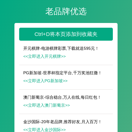
遥想公瑾当年，小乔初嫁了，雄姿英发。
羽扇纶巾，谈笑间，樯橹灰飞烟灭。
故国神游，多情应笑我，早生华发。
人生如梦，一尊还酹江月。